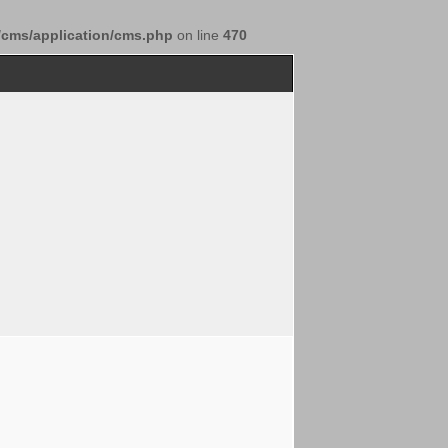
/cms/application/cms.php
on line
470