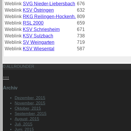
Weblink
SVG Nieder-Liebersbach
676
Weblink
KSV Östringen
632
Weblink
RKG Reilingen-Hockenh.
809
Weblink
RSL 2000
659
Weblink
KSV Schriesheim
671
Weblink
KSV Sulzbach
738
Weblink
SV Weingarten
719
Weblink
KSV Wiesental
587
© ALLROUNDER
↑↑↑
Archiv
Dezember, 2015
November, 2015
Oktober, 2015
September, 2015
August, 2015
Juli, 2015
Juni, 2015