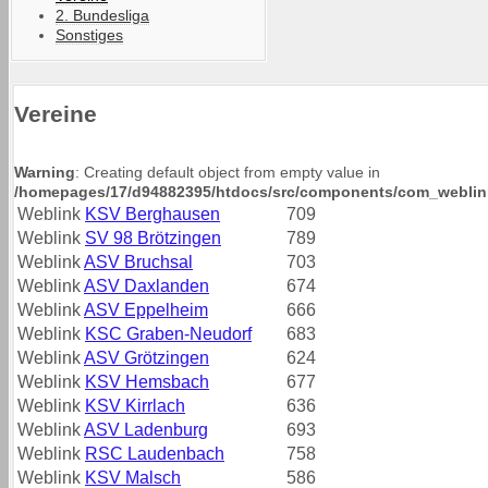
2. Bundesliga
Sonstiges
Vereine
Warning
: Creating default object from empty value in
/homepages/17/d94882395/htdocs/src/components/com_weblinks
Weblink
KSV Berghausen
709
Weblink
SV 98 Brötzingen
789
Weblink
ASV Bruchsal
703
Weblink
ASV Daxlanden
674
Weblink
ASV Eppelheim
666
Weblink
KSC Graben-Neudorf
683
Weblink
ASV Grötzingen
624
Weblink
KSV Hemsbach
677
Weblink
KSV Kirrlach
636
Weblink
ASV Ladenburg
693
Weblink
RSC Laudenbach
758
Weblink
KSV Malsch
586