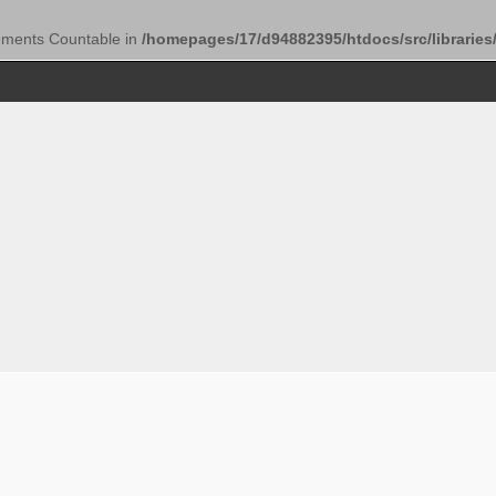
lements Countable in
/homepages/17/d94882395/htdocs/src/libraries