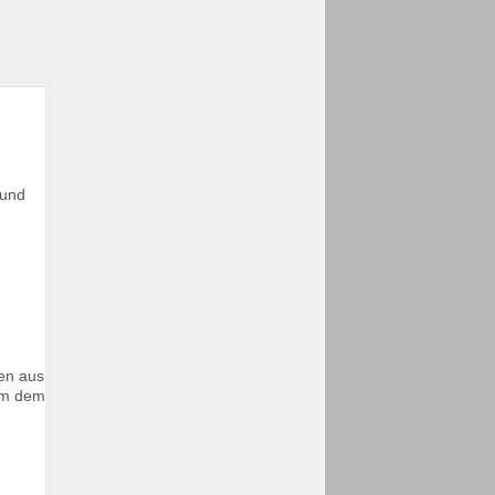
 und
ben aus
 um dem