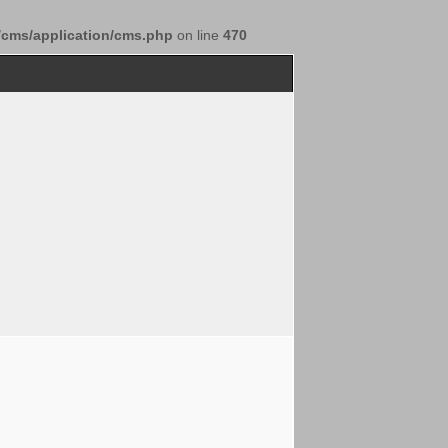
/cms/application/cms.php
on line
470