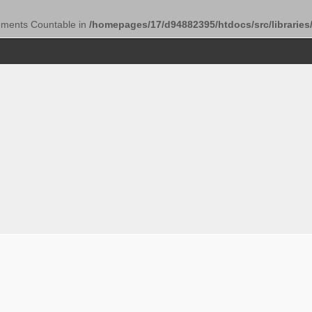
lements Countable in
/homepages/17/d94882395/htdocs/src/libraries