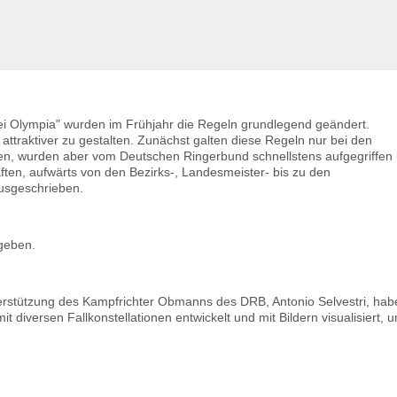
ei Olympia" wurden im Frühjahr die Regeln grundlegend geändert.
attraktiver zu gestalten. Zunächst galten diese Regeln nur bei den
ften, wurden aber vom Deutschen Ringerbund schnellstens aufgegriffen
aften, aufwärts von den Bezirks-, Landesmeister- bis zu den
ausgeschrieben.
geben.
nterstützung des Kampfrichter Obmanns des DRB, Antonio Selvestri, ha
 diversen Fallkonstellationen entwickelt und mit Bildern visualisiert,