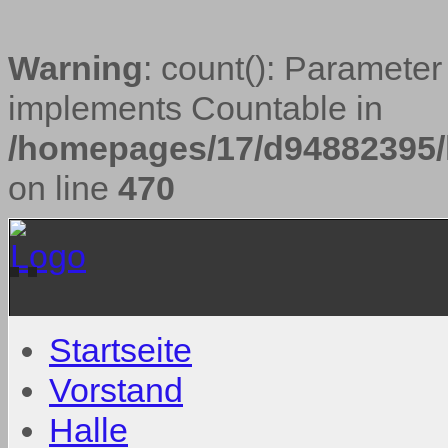
Warning
: count(): Parameter
implements Countable in
/homepages/17/d94882395/h
on line
470
Startseite
Vorstand
Halle