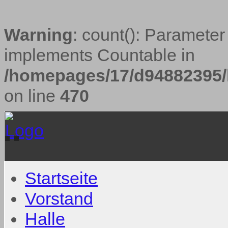
Warning
: count(): Parameter
implements Countable in
/homepages/17/d94882395/h
on line
470
Startseite
Vorstand
Halle