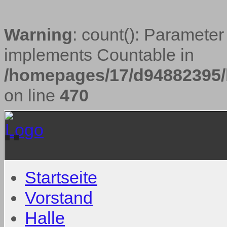
Warning
: count(): Parameter
implements Countable in
/homepages/17/d94882395/h
on line
470
Startseite
Vorstand
Halle