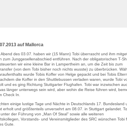
.07.2013 auf Mallorca
 Abend des 03.07. haben wir (15 Mann) Tobi überrascht und ihm mitgete
hn zum Junggesellenabschied entführen. Nach der obligatorischen T-Shi
teuerten wir eine kleine Bar in Lampertheim an, um die Zeit bis zum
ransfer (von dem Tobi bisher noch nichts wusste) zu überbrücken. Wä
raufenthalts wurde Tobis Koffer von Helge gepackt und bei Tobis Elter
Nachdem die Koffer in den Shuttlebussen verladen waren, wurde Tobi v
lt und es ging Richtung Stuttgarter Flughafen. Tobi war inzwischen auc
was länger unterwegs sein wird, aber wohin die Reise führen wird, bem
im Check In.
chten einige lustige Tage und Nächte in Deutschlands 17. Bundesland 
ut erholt und größtenteils unversehrt am 08.07. in Stuttgart gelandet. T
nter der Führung von „Man Of Steal" sowie alle weiteren
skollegen, Vorstands- und Vereinsmitglieder des SRC wünschen Tobi f
les Gute.