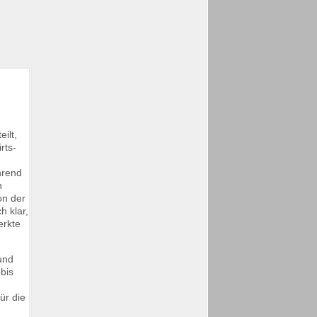
ilt,
rts-
hrend
n
on der
h klar,
erkte
und
obis
ür die