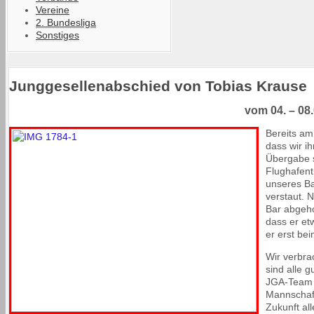
Vereine
2. Bundesliga
Sonstiges
Junggesellenabschied von Tobias Krause
vom 04. – 08
Bereits am
dass wir i
Übergabe s
Flughafent
unseres Ba
verstaut. 
Bar abgeho
dass er et
er erst be
Wir verbra
sind alle g
JGA-Team u
Mannschaft
Zukunft al