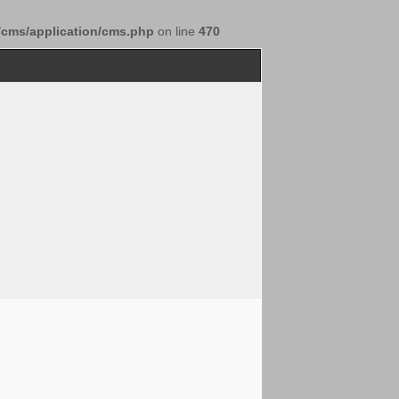
/cms/application/cms.php
on line
470