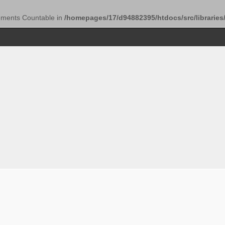
lements Countable in
/homepages/17/d94882395/htdocs/src/libraries