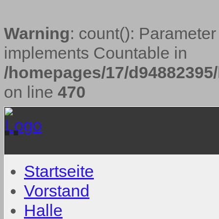
Warning
: count(): Parameter
implements Countable in
/homepages/17/d94882395/h
on line
470
Startseite
Vorstand
Halle