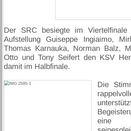
Der SRC besiegte im Viertelfinal
Aufstellung Guiseppe Ingiaimo, Mirk
Thomas Karnauka, Norman Balz, Ma
Otto und Tony Seifert den KSV He
damit im Halbfinale.
Die Stim
rappelvol
unterstütz
Begeister
eine P
seinesgle