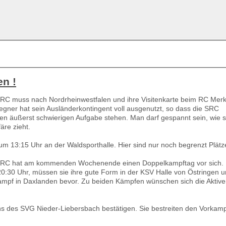
n !
SRC muss nach Nordrheinwestfalen und ihre Visitenkarte beim RC Mer
gner hat sein Ausländerkontingent voll ausgenutzt, so dass die SRC
en äußerst schwierigen Aufgabe stehen. Man darf gespannt sein, wie s
äre zieht.
m 13:15 Uhr an der Waldsporthalle. Hier sind nur noch begrenzt Plätze
 SRC hat am kommenden Wochenende einen Doppelkampftag vor sich.
20:30 Uhr, müssen sie ihre gute Form in der KSV Halle von Östringen u
ampf in Daxlanden bevor. Zu beiden Kämpfen wünschen sich die Aktiv
 des SVG Nieder-Liebersbach bestätigen. Sie bestreiten den Vorkam