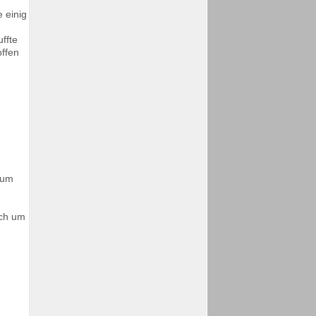
 einig
ffte
offen
 um
ich um