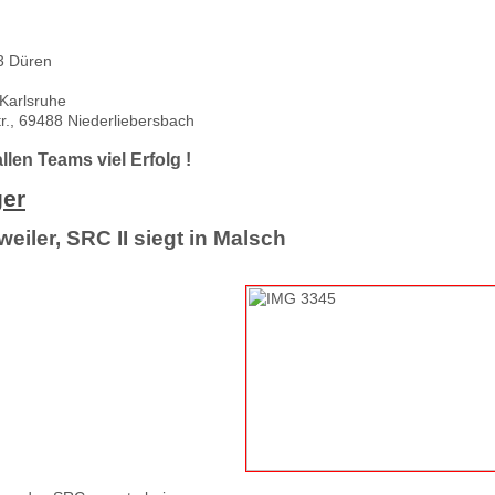
3 Düren
 Karlsruhe
r., 69488 Niederliebersbach
len Teams viel Erfolg !
ger
gweiler, SRC II siegt in Malsch