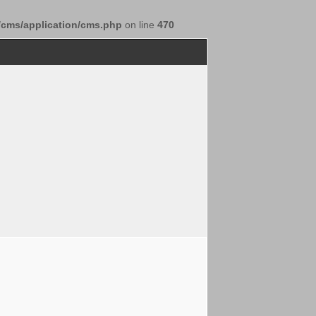
/cms/application/cms.php
on line
470