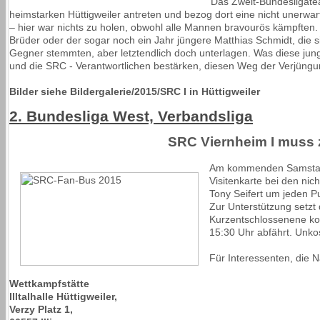
Das Zweit-Bundesligat
heimstarken Hüttigweiler antreten und bezog dort eine nicht unerwar
– hier war nichts zu holen, obwohl alle Mannen bravourös kämpften. 
Brüder oder der sogar noch ein Jahr jüngere Matthias Schmidt, die s
Gegner stemmten, aber letztendlich doch unterlagen. Was diese junge
und die SRC - Verantwortlichen bestärken, diesen Weg der Verjüngu
Bilder siehe Bildergalerie/2015/SRC I in Hüttigweiler
2. Bundesliga West, Verbandsliga
SRC Viernheim I muss 
Am kommenden Samstag,
Visitenkarte bei den ni
Tony Seifert um jeden 
Zur Unterstützung setzt 
Kurzentschlossenene ko
15:30 Uhr abfährt. Unko
Für Interessenten, die 
Wettkampfstätte
Illtalhalle Hüttigweiler,
Verzy Platz 1,