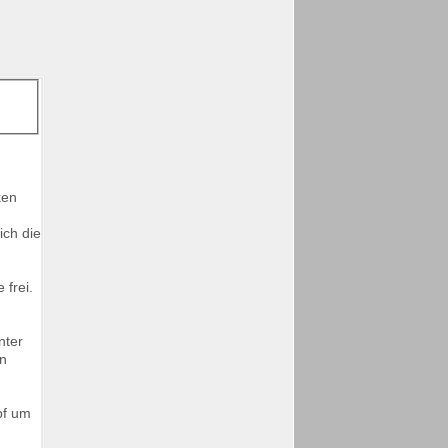
ken
ich die
 frei.
nter
en
pf um