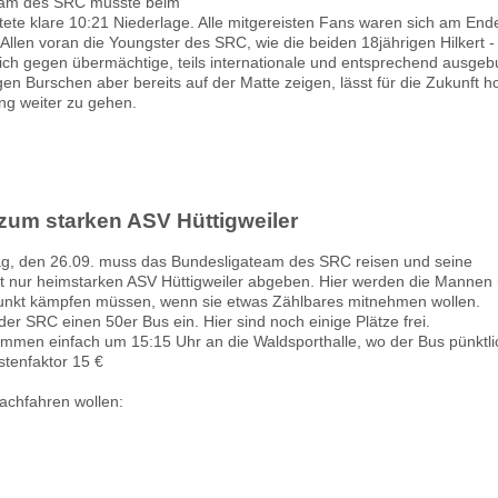
eam des SRC musste beim
tete klare 10:21 Niederlage. Alle mitgereisten Fans waren sich am Ende
Allen voran die Youngster des SRC, wie die beiden 18jährigen Hilkert -
ich gegen übermächtige, teils internationale und entsprechend ausgebu
n Burschen aber bereits auf der Matte zeigen, lässt für die Zukunft h
ng weiter zu gehen.
zum starken ASV Hüttigweiler
 den 26.09. muss das Bundesligateam des SRC reisen und seine
cht nur heimstarken ASV Hüttigweiler abgeben. Hier werden die Mannen
Punkt kämpfen müssen, wenn sie etwas Zählbares mitnehmen wollen.
der SRC einen 50er Bus ein. Hier sind noch einige Plätze frei.
mmen einfach um 15:15 Uhr an die Waldsporthalle, wo der Bus pünktl
stenfaktor 15 €
Nachfahren wollen: