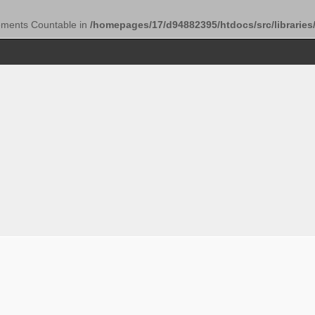
lements Countable in
/homepages/17/d94882395/htdocs/src/libraries